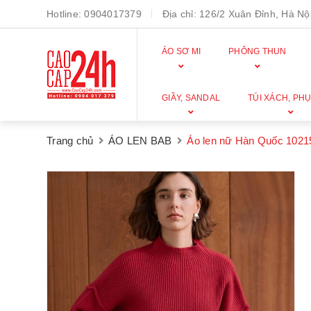
Hotline:
0904017379
Địa chỉ:
126/2 Xuân Đỉnh, Hà Nội
ÁO SƠ MI
PHÔNG THUN
GIẦY, SANDAL
TÚI XÁCH, PHỤ
Trang chủ
ÁO LEN BAB
Áo len nữ Hàn Quốc 1021