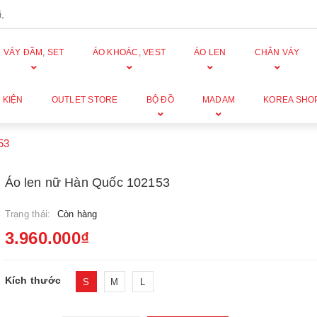
,
VÁY ĐẦM, SET
ÁO KHOÁC, VEST
ÁO LEN
CHÂN VÁY
 KIỆN
OUTLET STORE
BỘ ĐỒ
MADAM
KOREA SHO
53
Áo len nữ Hàn Quốc 102153
Trạng thái:
Còn hàng
3.960.000₫
Kích thước
S
M
L