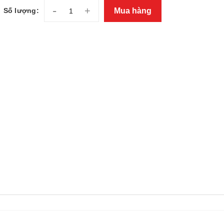
-
+
Mua hàng
Số lượng: