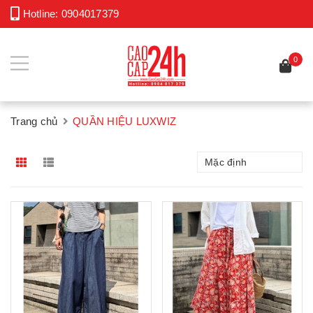
Hotline:
0904017379
0
Trang chủ
QUẦN HIỆU LUXWIZ
Mặc định