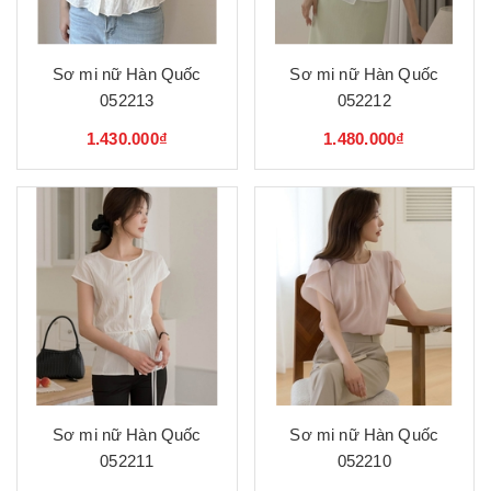
Sơ mi nữ Hàn Quốc
Sơ mi nữ Hàn Quốc
052213
052212
1.430.000₫
1.480.000₫
Sơ mi nữ Hàn Quốc
Sơ mi nữ Hàn Quốc
052211
052210