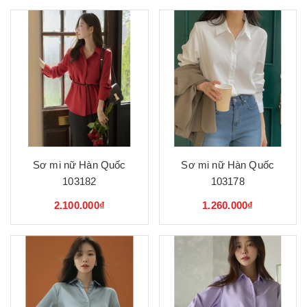
Sơ mi nữ Hàn Quốc
Sơ mi nữ Hàn Quốc
103182
103178
2.100.000₫
1.260.000₫