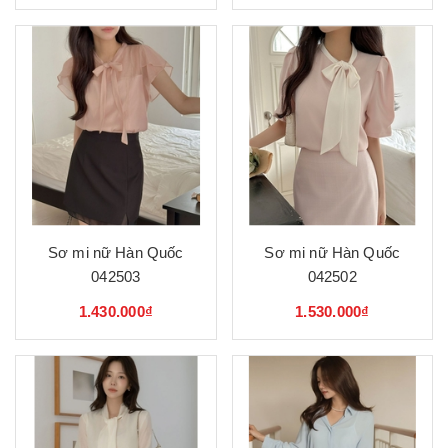
Sơ mi nữ Hàn Quốc
Sơ mi nữ Hàn Quốc
042503
042502
1.430.000₫
1.530.000₫