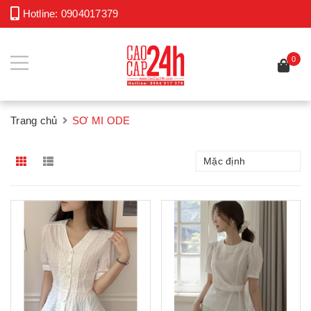
Hotline:
0904017379
0
Trang chủ
SƠ MI ODE
Mặc định