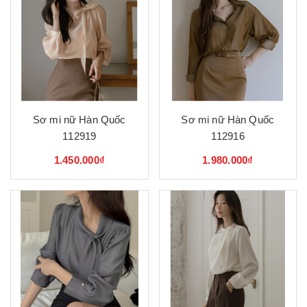
Sơ mi nữ Hàn Quốc
Sơ mi nữ Hàn Quốc
112919
112916
1.450.000₫
1.980.000₫