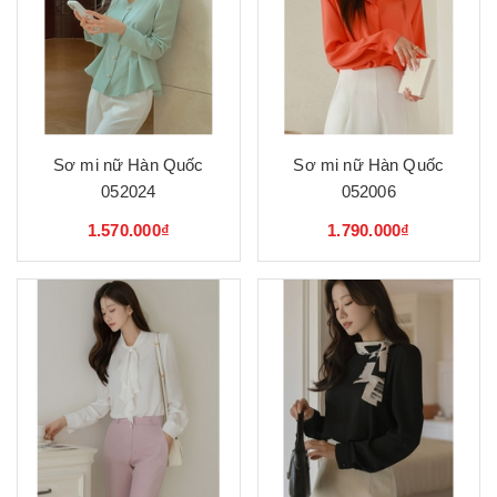
Sơ mi nữ Hàn Quốc
Sơ mi nữ Hàn Quốc
052024
052006
1.570.000₫
1.790.000₫