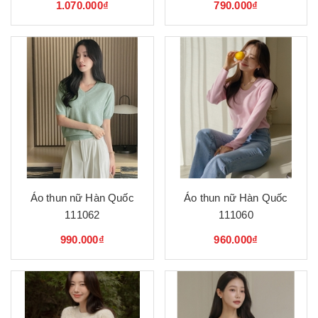
1.070.000₫
790.000₫
Áo thun nữ Hàn Quốc
Áo thun nữ Hàn Quốc
111062
111060
990.000₫
960.000₫