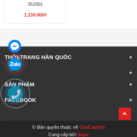
052001
1.130.000₫
THỜI TRANG HÀN QUỐC
SẢN PHẨM
FACEBOOK
© Bản quyền thuộc về
CaoCap24h
Cung cấp bởi
Sapo