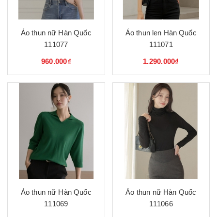
Áo thun nữ Hàn Quốc
Áo thun len Hàn Quốc
111077
111071
960.000₫
1.290.000₫
Áo thun nữ Hàn Quốc
Áo thun nữ Hàn Quốc
111069
111066